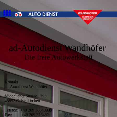
ad-Autodienst Wandhöfer
Die freie Autowerkstatt
Kontakt
ad-Autodienst Wandhöfer
Middelicher Strasse 293
45892 Gelsenkirchen
Telefon: +49 209 38640999
Fax: +49 209 376482