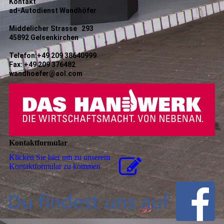
Kontakt
ad-Autodienst Wandhöfer
Middelicher Strasse 293
45892 Gelsenkirchen
Telefon:+49 209 38640999
Fax: +49 209 376482
wandhoefer@aol.com
Kontaktformular
Klicken Sie hier um zu unserem
Kon­takt­for­mu­lar zu kommen